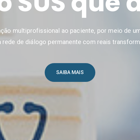
o SUS que d
ção multiprofissional ao paciente, por meio de 
a rede de diálogo permanente com reais transform
SAIBA MAIS