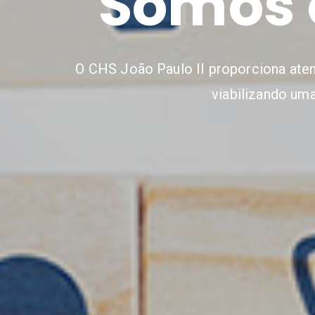
Somos 
O CHS João Paulo II proporciona aten
viabilizando um