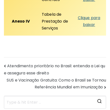
Tabela de
Clique para
Anexo IV
Prestação de
baixar
Serviços
Navegação
Atendimento prioritário no Brasil: entenda a Lei qu
e assegura esse direito
de
SUS e Vacinação Gratuita: Como o Brasil se Tornou
Post
Referência Mundial em Imunização
S