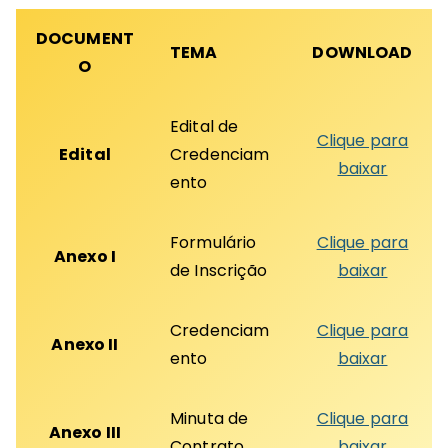
DOCUMENT
TEMA
DOWNLOAD
O
Edital de
Clique para
Edital
Credenciam
baixar
ento
Formulário
Clique para
Anexo I
de Inscrição
baixar
Credenciam
Clique para
Anexo II
ento
baixar
Minuta de
Clique para
Anexo III
Contrato
baixar