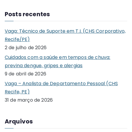
e
a
Posts recentes
r
c
Vaga: Técnico de Suporte em T.I. (CHS Corporativo,
h
Recife/PE)
f
2 de julho de 2026
o
Cuidados com a saúde em tempos de chuva:
r
previna dengue, gripes e alergias
:
9 de abril de 2026
Vaga – Analista de Departamento Pessoal (CHS
Recife, PE)
31 de março de 2026
Arquivos