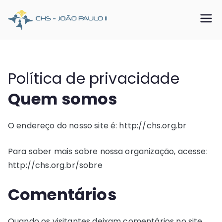
Pular
para
CHS João
Somos o SUS que dá certo
o
conteúdo
Paulo II
Política de privacidade
Quem somos
O endereço do nosso site é: http://chs.org.br
Para saber mais sobre nossa organização, acesse:
http://chs.org.br/sobre
Comentários
Quando os visitantes deixam comentários no site,