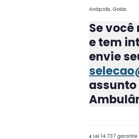
Anápolis, Goiás
Se você 
e tem in
envie se
selecao@
assunto
Ambulâ
Navegaç
Lei 14.737 garante