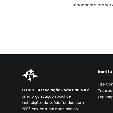
mpanhante em serv
de
Post
Instit
Fale Co
O
CHS – Associação João Paulo II
é
Transpa
uma organização social de
Organo
instituições de saúde fundada em
2005 em Portugal e sediada no