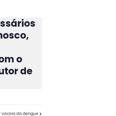
essários
nosco,
om o
tor de
ar vacina da dengue