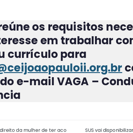
reúne os requisitos nec
teresse em trabalhar co
u currículo para
ceijoaopauloii.org.br
c
 do e-mail
VAGA – Condu
ncia
ão
 direito da mulher de ter aco
SUS vai disponibiliz