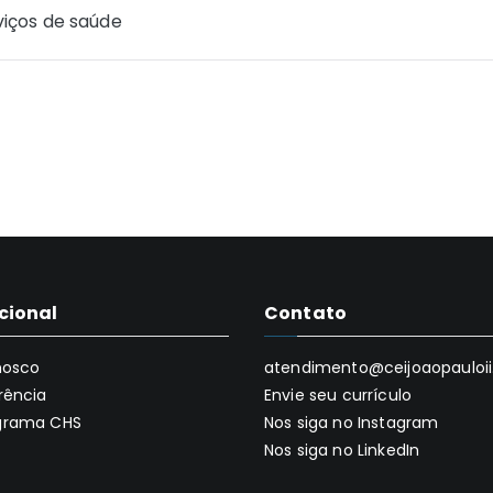
iços de saúde
ucional
Contato
nosco
atendimento@ceijoaopauloii.
rência
Envie seu currículo
grama CHS
Nos siga no Instagram
Nos siga no LinkedIn