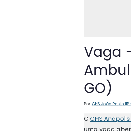
Vaga 
Ambulâ
GO)
Por
CHS João Paulo II
P
O
CHS Anápolis 
uma vaga aber