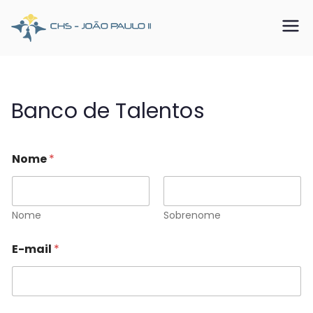
Pular
para
CHS João
Somos o SUS que dá certo
o
conteúdo
Paulo II
Banco de Talentos
Nome
*
Nome
Sobrenome
E-mail
*