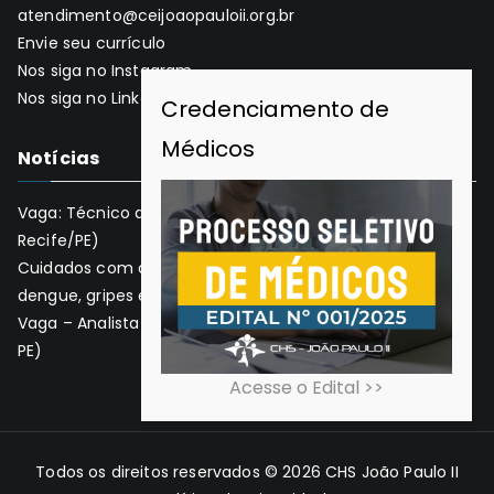
atendimento@ceijoaopauloii.org.br
Envie seu currículo
Nos siga no Instagram
Nos siga no LinkedIn
Notícias
Vaga: Técnico de Suporte em T.I. (CHS Corporativo,
Recife/PE)
Cuidados com a saúde em tempos de chuva: previna
dengue, gripes e alergias
Vaga – Analista de Departamento Pessoal (CHS Recife,
PE)
Acesse o Edital >>
Todos os direitos reservados © 2026
CHS João Paulo II