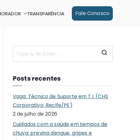
Fale Conosco
BORADOR
TRANSPARÊNCIA
S
e
a
Posts recentes
r
c
Vaga: Técnico de Suporte em T.I. (CHS
h
Corporativo, Recife/PE)
f
2 de julho de 2026
o
Cuidados com a saúde em tempos de
r
chuva: previna dengue, gripes e
: