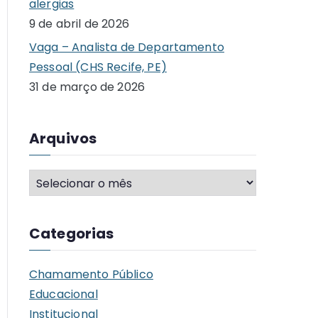
alergias
9 de abril de 2026
Vaga – Analista de Departamento
Pessoal (CHS Recife, PE)
31 de março de 2026
Arquivos
A
r
q
Categorias
u
i
Chamamento Público
v
Educacional
o
Institucional
s