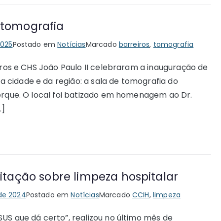
 tomografia
2025
Postado em
Notícias
Marcado
barreiros
,
tomografia
eiros e CHS João Paulo II celebraram a inauguração de
cidade e da região: a sala de tomografia do
uerque. O local foi batizado em homenagem ao Dr.
…]
ação sobre limpeza hospitalar
de 2024
Postado em
Notícias
Marcado
CCIH
,
limpeza
US que dá certo”, realizou no último mês de