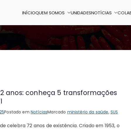
INÍCIO
QUEM SOMOS
UNIDADES
NOTÍCIAS
COLA
o Paulo II
 certo
72 anos: conheça 5 transformações
il
25
Postado em
Notícias
Marcado
ministério da saúde
,
SUS
aúde celebra 72 anos de existência. Criado em 1953, o