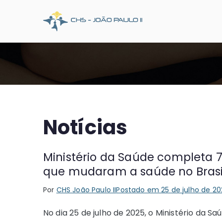
Pular
para
CHS Joã
Somos o SUS que dá
o
conteúdo
Notícias
Ministério da Saúde completa 
que mudaram a saúde no Bras
Por
CHS João Paulo II
Postado em
25 de julho de 20
No dia 25 de julho de 2025, o Ministério da S