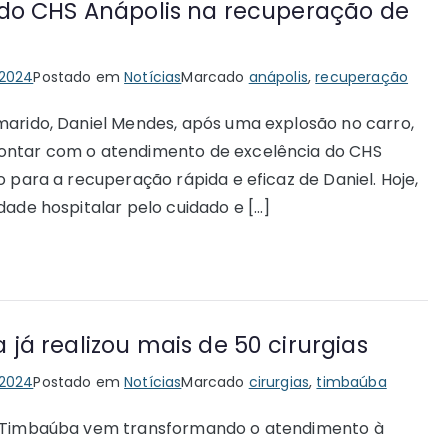
do CHS Anápolis na recuperação de
 2024
Postado em
Notícias
Marcado
anápolis
,
recuperação
marido, Daniel Mendes, após uma explosão no carro,
contar com o atendimento de excelência do CHS
o para a recuperação rápida e eficaz de Daniel. Hoje,
dade hospitalar pelo cuidado e […]
á realizou mais de 50 cirurgias
 2024
Postado em
Notícias
Marcado
cirurgias
,
timbaúba
HS Timbaúba vem transformando o atendimento à