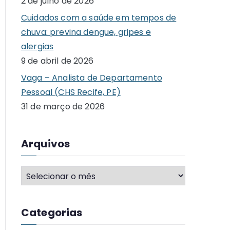
2 de julho de 2026
o
Cuidados com a saúde em tempos de
r
chuva: previna dengue, gripes e
:
alergias
9 de abril de 2026
Vaga – Analista de Departamento
Pessoal (CHS Recife, PE)
31 de março de 2026
Arquivos
A
r
q
Categorias
u