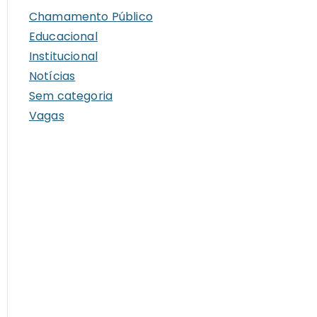
i
Chamamento Público
v
Educacional
o
Institucional
s
Notícias
Sem categoria
Vagas