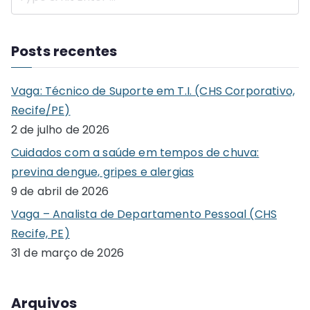
S
e
a
Posts recentes
r
c
Vaga: Técnico de Suporte em T.I. (CHS Corporativo,
h
Recife/PE)
f
2 de julho de 2026
o
Cuidados com a saúde em tempos de chuva:
r
previna dengue, gripes e alergias
:
9 de abril de 2026
Vaga – Analista de Departamento Pessoal (CHS
Recife, PE)
31 de março de 2026
Arquivos