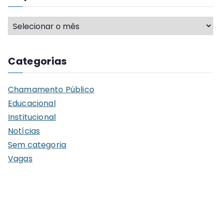
A
r
q
Categorias
u
i
Chamamento Público
v
Educacional
o
Institucional
s
Notícias
Sem categoria
Vagas