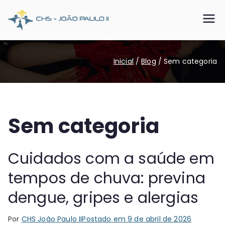
Pular
para
CHS João
Somos o SUS que dá certo
o
conteúdo
Paulo II
Inicial
Blog
Sem categoria
Sem categoria
Cuidados com a saúde em
tempos de chuva: previna
dengue, gripes e alergias
Por
CHS João Paulo II
Postado em
9 de abril de 2026