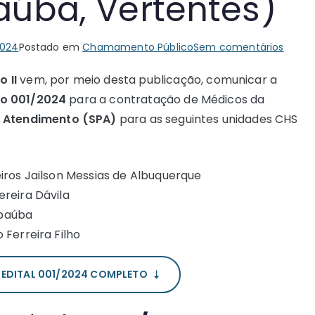
aúba, Vertentes)
em
2024
Postado em
Chamamento Público
Sem comentários
Cham
 II
vem, por meio desta publicação, comunicar a
Públic
co 001/2024
para a contratação de Médicos da
001/2
–
o Atendimento (SPA)
para as seguintes unidades CHS
Contr
de
Médic
eiros Jailson Messias de Albuquerque
–
ereira Dávila
CHS
mbaúba
Pern
 Ferreira Filho
(Barre
Ibimir
O EDITAL 001/2024 COMPLETO
Timba
Verte