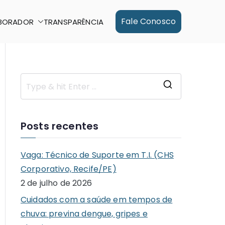
Fale Conosco
BORADOR
TRANSPARÊNCIA
S
e
a
Posts recentes
r
c
Vaga: Técnico de Suporte em T.I. (CHS
h
Corporativo, Recife/PE)
f
2 de julho de 2026
o
Cuidados com a saúde em tempos de
r
chuva: previna dengue, gripes e
: