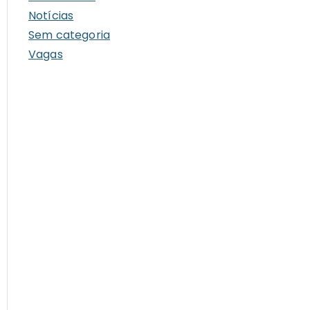
Notícias
Sem categoria
Vagas
amento
o
024
atação
os
ambuco
iros,
im,
úba,
ntes)