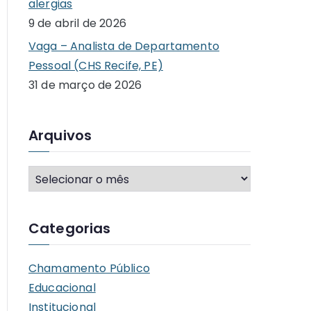
alergias
9 de abril de 2026
Vaga – Analista de Departamento
Pessoal (CHS Recife, PE)
31 de março de 2026
Arquivos
A
r
q
Categorias
u
i
Chamamento Público
v
Educacional
o
Institucional
s