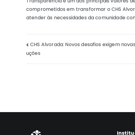
Transparência é um dos principais valores 
comprometidos em transformar o CHS Alvor
atender às necessidades da comunidade com
Navegação
CHS Alvorada: Novos desafios exigem novas
uções
de
Post
Instit