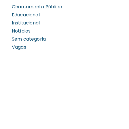
i
Chamamento Público
v
Educacional
o
Institucional
s
Notícias
Sem categoria
Vagas