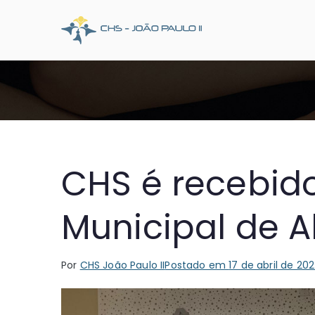
Pular
para
CHS Joã
Somos o SUS que dá
o
conteúdo
CHS é recebid
Municipal de A
Por
CHS João Paulo II
Postado em
17 de abril de 20