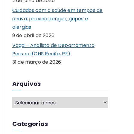
2 de julho de 2026
o
Cuidados com a saúde em tempos de
r
chuva: previna dengue, gripes e
:
alergias
9 de abril de 2026
Vaga – Analista de Departamento
Pessoal (CHS Recife, PE)
31 de março de 2026
Arquivos
A
r
q
Categorias
u