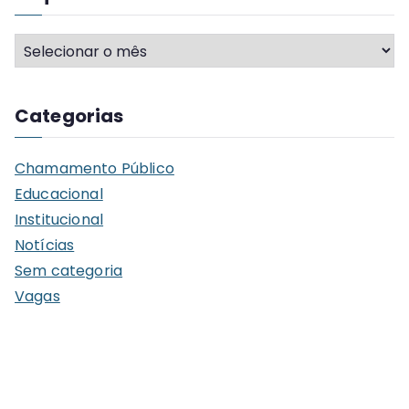
A
r
q
Categorias
u
i
Chamamento Público
v
Educacional
o
Institucional
s
Notícias
Sem categoria
Vagas