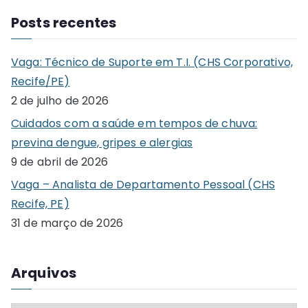
a
Posts recentes
r
c
Vaga: Técnico de Suporte em T.I. (CHS Corporativo,
h
Recife/PE)
f
2 de julho de 2026
o
Cuidados com a saúde em tempos de chuva:
r
previna dengue, gripes e alergias
:
9 de abril de 2026
Vaga – Analista de Departamento Pessoal (CHS
Recife, PE)
31 de março de 2026
Arquivos