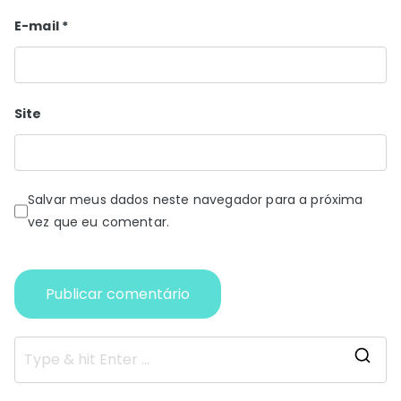
E-mail
*
Site
Salvar meus dados neste navegador para a próxima
vez que eu comentar.
S
e