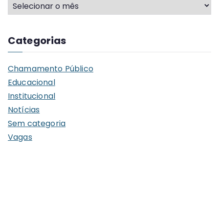
A
r
q
Categorias
u
i
Chamamento Público
v
Educacional
o
Institucional
s
Notícias
Sem categoria
Vagas