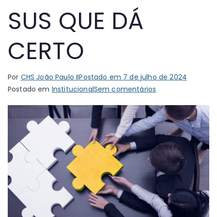
SUS QUE DÁ
CERTO
Por
CHS João Paulo II
Postado em
7 de julho de 2024
em
Postado em
Institucional
Sem comentários
Dedicação
e
reconhecimento:
a
essência
do
SUS
QUE
DÁ
CERTO