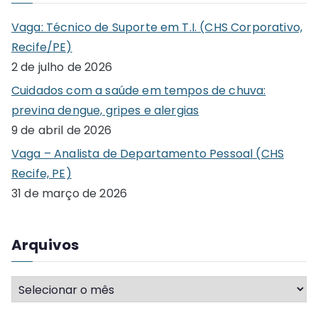
c
Vaga: Técnico de Suporte em T.I. (CHS Corporativo,
h
Recife/PE)
f
2 de julho de 2026
o
Cuidados com a saúde em tempos de chuva:
r
previna dengue, gripes e alergias
:
9 de abril de 2026
Vaga – Analista de Departamento Pessoal (CHS
Recife, PE)
31 de março de 2026
Arquivos
A
r