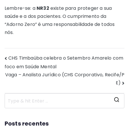
Lembre-se: a
NR32
existe para proteger a sua
saúde e a dos pacientes. O cumprimento da
“Adorno Zero” é uma responsabilidade de todos
nós.
Navegação
CHS Timbaúba celebra o Setembro Amarelo com
foco em Saúde Mental
de
Vaga – Analista Jurídico (CHS Corporativo, Recife/P
Post
E)
S
e
a
Posts recentes
r