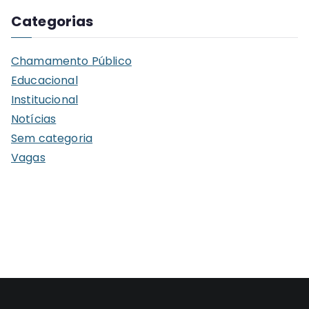
q
Categorias
u
i
Chamamento Público
v
Educacional
o
Institucional
s
Notícias
Sem categoria
Vagas