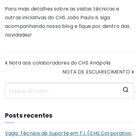
Para mais detalhes sobre as visitas técnicas e
outras iniciativas do CHS João Paulo II, siga
acompanhando nosso blog e fique por dentro das
novidades!
Navegação
Nota aos colaboradores do CHS Anápolis
NOTA DE ESCLARECIMENTO
de
Post
S
e
a
Posts recentes
r
c
Vaga: Técnico de Suporte em T.I. (CHS Corporativo,
h