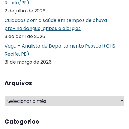
Recife/PE)
f
2 de julho de 2026
o
Cuidados com a saúde em tempos de chuva:
r
previna dengue, gripes e alergias
:
9 de abril de 2026
Vaga – Analista de Departamento Pessoal (CHS
Recife, PE)
31 de março de 2026
Arquivos
A
r
q
Categorias
u