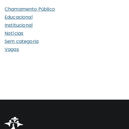
i
Chamamento Público
v
Educacional
o
Institucional
s
Notícias
Sem categoria
Vagas