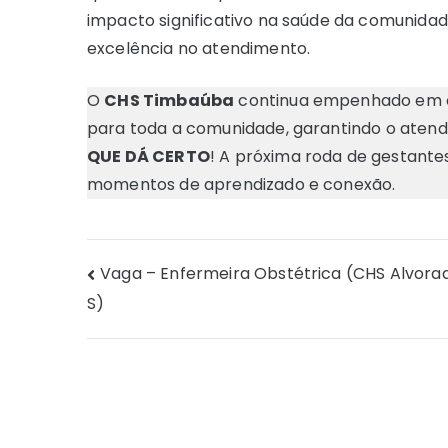
impacto significativo na saúde da comunida
excelência no atendimento.
O
CHS Timbaúba
continua empenhado em of
para toda a comunidade, garantindo o aten
QUE DÁ CERTO
! A próxima roda de gestante
momentos de aprendizado e conexão.
Navegação
Vaga – Enfermeira Obstétrica (CHS Alvorad
S)
de
Post