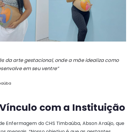
és da arte gestacional, onde a mãe idealiza como
esenvolve em seu ventre”
mbaúba
Vínculo com a Instituição
de Enfermagem do CHS Timbaúba, Abson Araújo, que
os mensais. “Nosso objetivo é que as gestantes