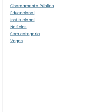
i
Chamamento Público
v
Educacional
o
Institucional
s
Notícias
Sem categoria
Vagas