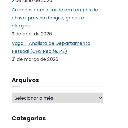
2 de julho de 2026
o
Cuidados com a saúde em tempos de
r
chuva: previna dengue, gripes e
:
alergias
9 de abril de 2026
Vaga – Analista de Departamento
Pessoal (CHS Recife, PE)
31 de março de 2026
Arquivos
A
r
q
Categorias
u