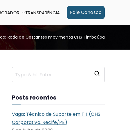
Fale Conosco
BORADOR
TRANSPARÊNCIA
ado: Roda de Gestantes movimenta CHS Timbaúba
S
e
a
Posts recentes
r
c
Vaga: Técnico de Suporte em T.I. (CHS
h
Corporativo, Recife/PE)
f