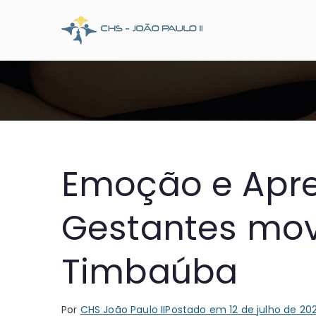
Pular
para
CHS Joã
Somos o SUS que dá
o
conteúdo
Emoção e Apre
Gestantes mo
Timbaúba
Por
CHS João Paulo II
Postado em
12 de julho de 20