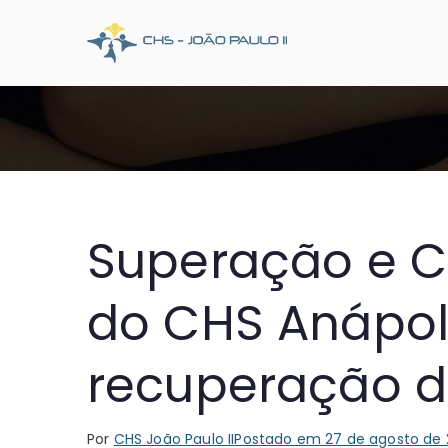
Pular
para
CHS Joã
Somos o SUS que dá
o
conteúdo
Superação e C
do CHS Anápol
recuperação d
Por
CHS João Paulo II
Postado em
27 de agosto de