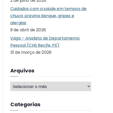
2 de julho de 2026
o
Cuidados com a saúde em tempos de
r
chuva: previna dengue, gripes e
:
alergias
9 de abril de 2026
Vaga – Analista de Departamento
Pessoal (CHS Recife, PE)
31 de março de 2026
Arquivos
A
r
q
Categorias
u