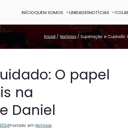
INÍCIO
QUEM SOMOS
UNIDADES
NOTÍCIAS
COLA
o Paulo II
 certo
Inicial
Notícias
Superação e Cuidado: 
uidado: O papel
is na
e Daniel
 2024
Postado em
Notícias