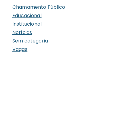
i
Chamamento Público
v
Educacional
o
Institucional
s
Notícias
Sem categoria
Vagas