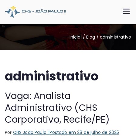
Pular
para
CHS João
Somos o SUS que dá certo
o
conteúdo
Paulo II
Inicial
Blog
administrativo
administrativo
Vaga: Analista
Administrativo (CHS
Corporativo, Recife/PE)
Por
CHS João Paulo II
Postado em
28 de julho de 2025