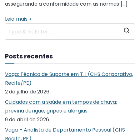
assegurando a conformidade com as normas […]
Leia mais
S
e
a
Posts recentes
r
c
Vaga: Técnico de Suporte em T.I. (CHS Corporativo,
h
Recife/PE)
f
2 de julho de 2026
o
Cuidados com a saúde em tempos de chuva:
r
previna dengue, gripes e alergias
:
9 de abril de 2026
Vaga – Analista de Departamento Pessoal (CHS
Recife, PE)