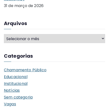
31 de março de 2026
Arquivos
A
r
q
Categorias
u
i
Chamamento Público
v
Educacional
o
Institucional
s
Notícias
Sem categoria
Vagas