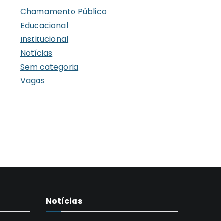
i
Chamamento Público
v
Educacional
o
Institucional
s
Notícias
Sem categoria
Vagas
Notícias