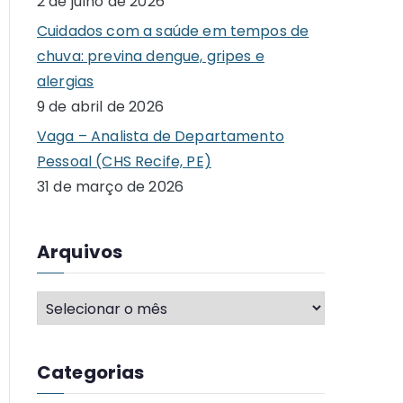
2 de julho de 2026
o
Cuidados com a saúde em tempos de
r
chuva: previna dengue, gripes e
:
alergias
9 de abril de 2026
Vaga – Analista de Departamento
Pessoal (CHS Recife, PE)
31 de março de 2026
Arquivos
A
r
q
Categorias
u