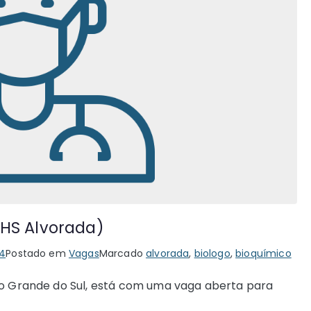
CHS Alvorada)
24
Postado em
Vagas
Marcado
alvorada
,
biologo
,
bioquímico
io Grande do Sul, está com uma vaga aberta para