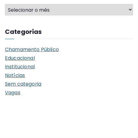
A
r
q
Categorias
u
i
Chamamento Público
v
Educacional
o
Institucional
s
Notícias
Sem categoria
Vagas