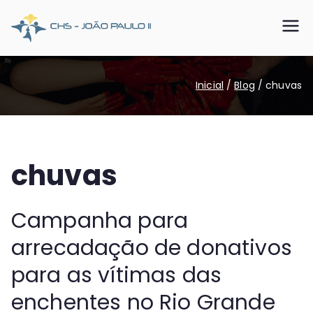
Pular
para
CHS João
Somos o SUS que dá certo
o
conteúdo
Paulo II
Inicial
Blog
chuvas
chuvas
Campanha para
arrecadação de donativos
para as vítimas das
enchentes no Rio Grande