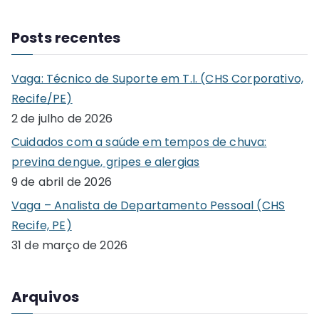
e
a
Posts recentes
r
c
Vaga: Técnico de Suporte em T.I. (CHS Corporativo,
h
Recife/PE)
f
2 de julho de 2026
o
Cuidados com a saúde em tempos de chuva:
r
previna dengue, gripes e alergias
:
9 de abril de 2026
Vaga – Analista de Departamento Pessoal (CHS
Recife, PE)
31 de março de 2026
Arquivos