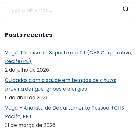
S
e
a
Posts recentes
r
c
Vaga: Técnico de Suporte em T.I. (CHS Corporativo,
h
Recife/PE)
f
2 de julho de 2026
o
Cuidados com a saúde em tempos de chuva:
r
previna dengue, gripes e alergias
:
9 de abril de 2026
Vaga – Analista de Departamento Pessoal (CHS
Recife, PE)
31 de março de 2026