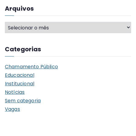
Arquivos
A
r
q
Categorias
u
i
Chamamento Público
v
Educacional
o
Institucional
s
Notícias
Sem categoria
Vagas