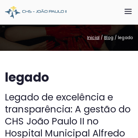
Pular
para
CHS João
Somos o SUS que dá certo
o
conteúdo
Paulo II
Inicial
Blog
legado
legado
Legado de excelência e
transparência: A gestão do
CHS João Paulo II no
Hospital Municipal Alfredo