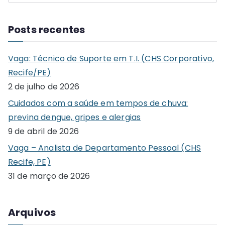
e
a
Posts recentes
r
c
Vaga: Técnico de Suporte em T.I. (CHS Corporativo,
h
Recife/PE)
f
2 de julho de 2026
o
Cuidados com a saúde em tempos de chuva:
r
previna dengue, gripes e alergias
:
9 de abril de 2026
Vaga – Analista de Departamento Pessoal (CHS
Recife, PE)
31 de março de 2026
Arquivos