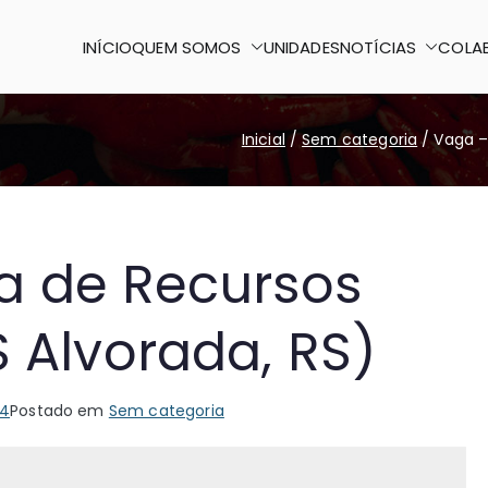
INÍCIO
QUEM SOMOS
UNIDADES
NOTÍCIAS
COLA
o Paulo II
 certo
Inicial
Sem categoria
Vaga –
a de Recursos
Alvorada, RS)
24
Postado em
Sem categoria