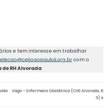
ários e tem interesse em trabalhar
elecao@ceijoaopauloii.org.br
com o
a de RH Alvorada
:
vide
Vaga – Enfermeira Obstétrica (CHS Alvorada, R
S)