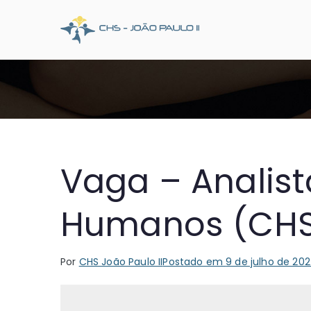
Pular
para
CHS Joã
Somos o SUS que dá
o
conteúdo
Vaga – Analist
Humanos (CHS 
Por
CHS João Paulo II
Postado em
9 de julho de 20