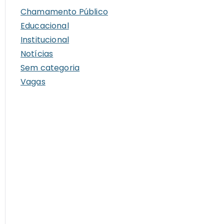
i
Chamamento Público
v
Educacional
o
Institucional
s
Notícias
Sem categoria
Vagas