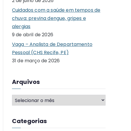
2 de julho de 2026
o
Cuidados com a saúde em tempos de
r
chuva: previna dengue, gripes e
:
alergias
9 de abril de 2026
Vaga – Analista de Departamento
Pessoal (CHS Recife, PE)
31 de março de 2026
Arquivos
A
r
q
Categorias
u