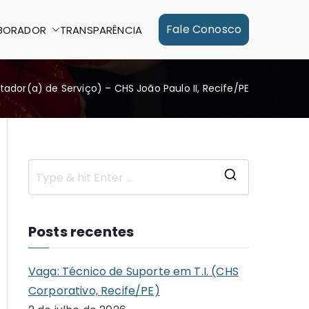
Fale Conosco
BORADOR
TRANSPARÊNCIA
tador(a) de Serviço) – CHS João Paulo II, Recife/PE
S
e
a
Posts recentes
r
c
Vaga: Técnico de Suporte em T.I. (CHS
h
Corporativo, Recife/PE)
f