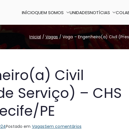
INÍCIO
QUEM SOMOS
UNIDADES
NOTÍCIAS
COLA
o Paulo II
 certo
Inicial
Vagas
Vaga – Engenheiro(a) Civil (Pres
iro(a) Civil
de Serviço) – CHS
Recife/PE
em
024
Postado em
Vagas
Sem comentários