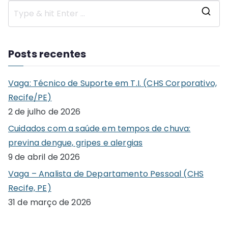
S
e
a
Posts recentes
r
c
Vaga: Técnico de Suporte em T.I. (CHS Corporativo,
h
Recife/PE)
f
2 de julho de 2026
o
Cuidados com a saúde em tempos de chuva:
r
previna dengue, gripes e alergias
:
9 de abril de 2026
Vaga – Analista de Departamento Pessoal (CHS
Recife, PE)
31 de março de 2026