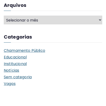
Arquivos
A
r
q
Categorias
u
i
Chamamento Público
v
Educacional
o
Institucional
s
Notícias
Sem categoria
Vagas