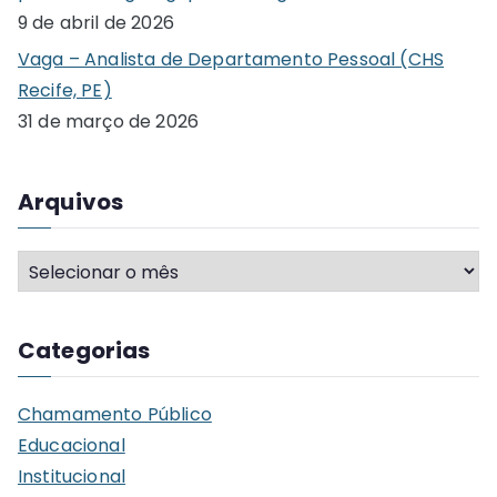
:
9 de abril de 2026
Vaga – Analista de Departamento Pessoal (CHS
Recife, PE)
31 de março de 2026
Arquivos
A
r
q
Categorias
u
i
Chamamento Público
v
Educacional
o
Institucional
s