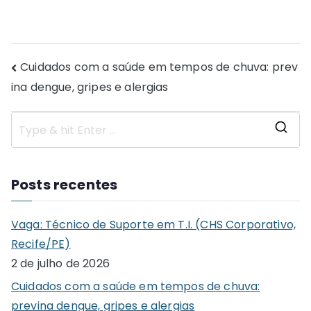
Navegação
Cuidados com a saúde em tempos de chuva: prev
ina dengue, gripes e alergias
de
Post
S
e
a
Posts recentes
r
c
Vaga: Técnico de Suporte em T.I. (CHS Corporativo,
h
Recife/PE)
f
2 de julho de 2026
o
Cuidados com a saúde em tempos de chuva:
r
previna dengue, gripes e alergias