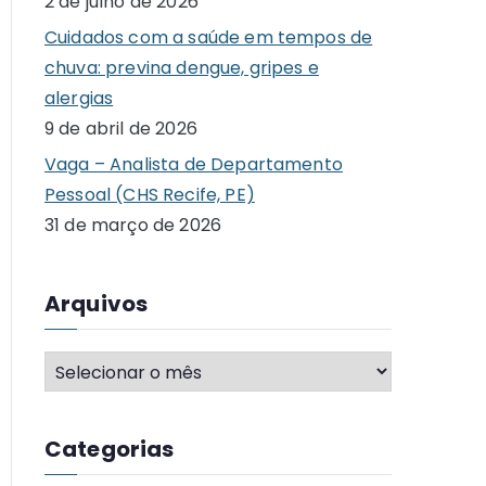
2 de julho de 2026
o
Cuidados com a saúde em tempos de
r
chuva: previna dengue, gripes e
:
alergias
9 de abril de 2026
Vaga – Analista de Departamento
Pessoal (CHS Recife, PE)
31 de março de 2026
Arquivos
A
r
q
Categorias
u