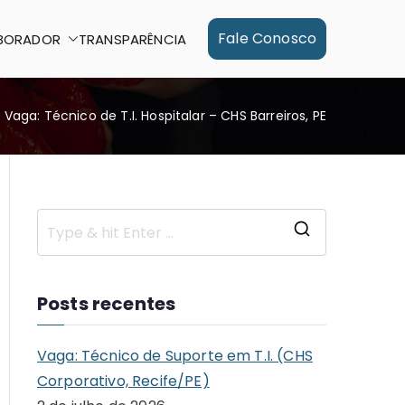
Fale Conosco
BORADOR
TRANSPARÊNCIA
Vaga: Técnico de T.I. Hospitalar – CHS Barreiros, PE
S
e
a
Posts recentes
r
c
Vaga: Técnico de Suporte em T.I. (CHS
h
Corporativo, Recife/PE)
f