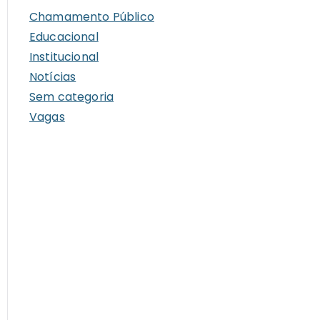
i
Chamamento Público
v
Educacional
o
Institucional
s
Notícias
Sem categoria
Vagas