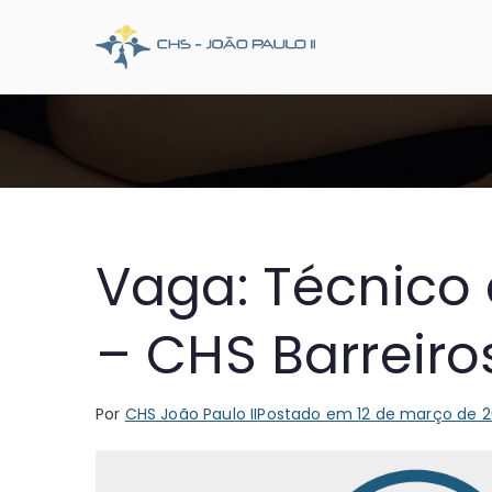
Pular
para
CHS Joã
Somos o SUS que dá
o
conteúdo
Vaga: Técnico d
– CHS Barreiros
Por
CHS João Paulo II
Postado em
12 de março de 