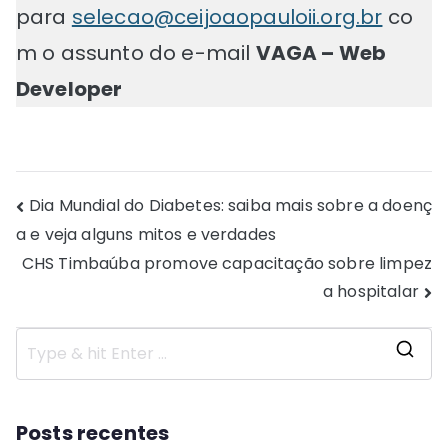
para
selecao@ceijoaopauloii.org.br
co
m o assunto do e-mail
VAGA – Web
Developer
Navegação
Dia Mundial do Diabetes: saiba mais sobre a doenç
a e veja alguns mitos e verdades
de
CHS Timbaúba promove capacitação sobre limpez
Post
a hospitalar
S
e
a
Posts recentes