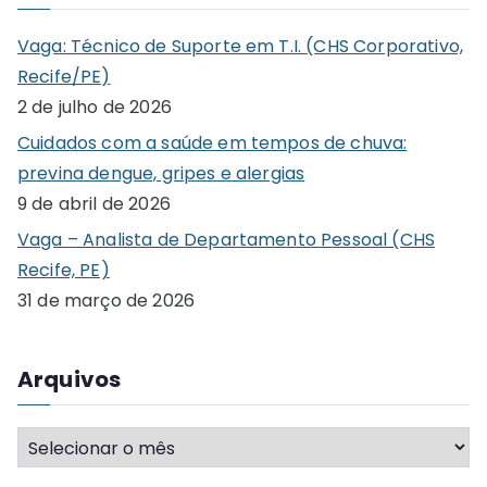
r
c
Vaga: Técnico de Suporte em T.I. (CHS Corporativo,
h
Recife/PE)
f
2 de julho de 2026
o
Cuidados com a saúde em tempos de chuva:
r
previna dengue, gripes e alergias
:
9 de abril de 2026
Vaga – Analista de Departamento Pessoal (CHS
Recife, PE)
31 de março de 2026
Arquivos
A
r