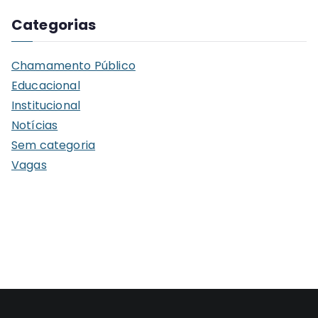
q
Categorias
u
i
Chamamento Público
v
Educacional
o
Institucional
s
Notícias
Sem categoria
Vagas