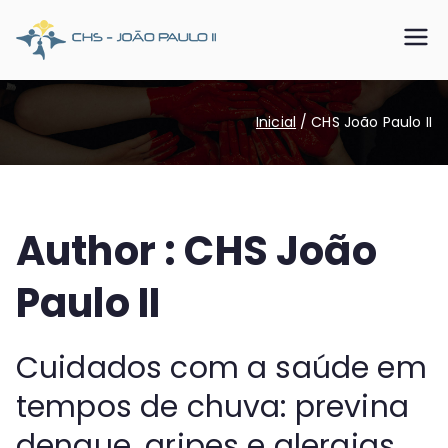
Pular
para
CHS João
Somos o SUS que dá certo
o
conteúdo
Paulo II
Inicial
CHS João Paulo II
Author :
CHS João
Paulo II
Cuidados com a saúde em
tempos de chuva: previna
dengue, gripes e alergias