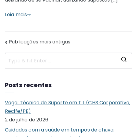
Leia mais
Navegação
Publicações mais antigas
por
S
posts
e
a
Posts recentes
r
c
Vaga: Técnico de Suporte em T.I. (CHS Corporativo,
h
Recife/PE)
f
2 de julho de 2026
o
Cuidados com a saúde em tempos de chuva:
r