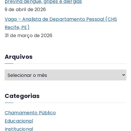
previna dengue, gripes e alergias
:
9 de abril de 2026
Vaga – Analista de Departamento Pessoal (CHS
Recife, PE)
31 de março de 2026
Arquivos
A
r
q
Categorias
u
i
Chamamento Público
v
Educacional
o
Institucional
s