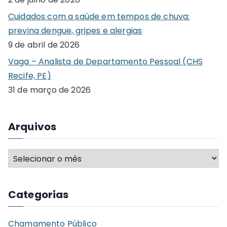
o
Cuidados com a saúde em tempos de chuva:
r
previna dengue, gripes e alergias
:
9 de abril de 2026
Vaga – Analista de Departamento Pessoal (CHS
Recife, PE)
31 de março de 2026
Arquivos
A
r
q
Categorias
u
i
Chamamento Público
v