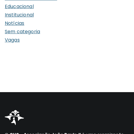
Educacional
o
Institucional
s
Notícias
Sem categoria
Vagas