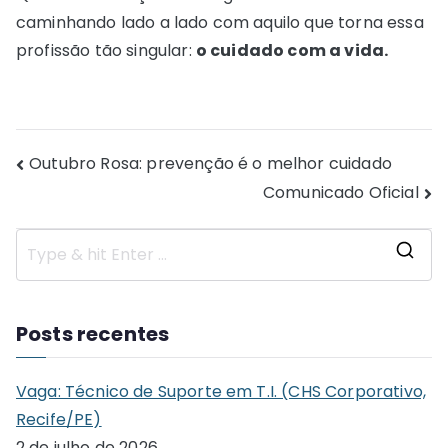
caminhando lado a lado com aquilo que torna essa
profissão tão singular:
o cuidado com a vida.
Navegação
Outubro Rosa: prevenção é o melhor cuidado
Comunicado Oficial
de
Post
S
e
a
Posts recentes
r
c
Vaga: Técnico de Suporte em T.I. (CHS Corporativo,
h
Recife/PE)
f
2 de julho de 2026