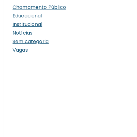
i
Chamamento Público
v
Educacional
o
Institucional
s
Notícias
Sem categoria
Vagas