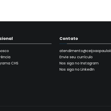
ucional
Contato
nosco
atendimento@ceijoaopauloii.
rência
Envie seu currículo
grama CHS
Nos siga no Instagram
Nos siga no LinkedIn