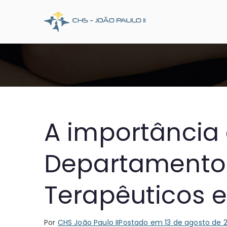
Pular
para
CHS Joã
Somos o SUS que dá
o
conteúdo
A importância
Departamento
Terapêuticos
Por
CHS João Paulo II
Postado em
13 de agosto de 