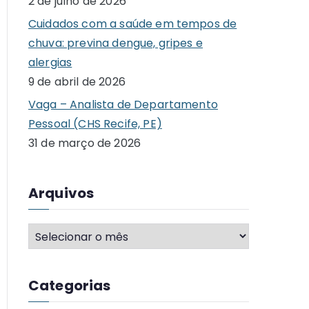
2 de julho de 2026
o
Cuidados com a saúde em tempos de
r
chuva: previna dengue, gripes e
:
alergias
9 de abril de 2026
Vaga – Analista de Departamento
Pessoal (CHS Recife, PE)
31 de março de 2026
Arquivos
A
r
q
Categorias
u