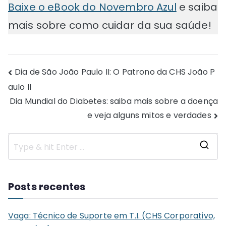
Baixe o eBook do Novembro Azul
e saiba
mais sobre como cuidar da sua saúde!
Navegação
Dia de São João Paulo II: O Patrono da CHS João P
aulo II
de
Dia Mundial do Diabetes: saiba mais sobre a doença
Post
e veja alguns mitos e verdades
S
e
a
Posts recentes
r
c
Vaga: Técnico de Suporte em T.I. (CHS Corporativo,
h