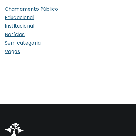
i
Chamamento Público
v
Educacional
o
Institucional
s
Notícias
Sem categoria
Vagas