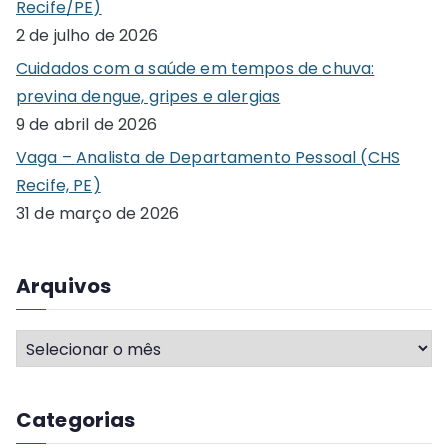
Recife/PE)
f
2 de julho de 2026
o
Cuidados com a saúde em tempos de chuva:
r
previna dengue, gripes e alergias
:
9 de abril de 2026
Vaga – Analista de Departamento Pessoal (CHS
Recife, PE)
31 de março de 2026
Arquivos
A
r
q
Categorias
u