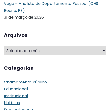
Vaga – Analista de Departamento Pessoal (CHS
Recife, PE)
31 de março de 2026
Arquivos
A
r
q
Categorias
u
i
Chamamento Público
v
Educacional
o
Institucional
s
Notícias
Sem categoria