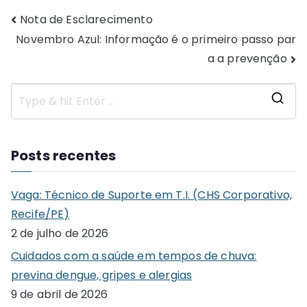
Navegação
Nota de Esclarecimento
Novembro Azul: Informação é o primeiro passo par
de
a a prevenção
Post
S
e
a
Posts recentes
r
c
Vaga: Técnico de Suporte em T.I. (CHS Corporativo,
h
Recife/PE)
f
2 de julho de 2026
o
Cuidados com a saúde em tempos de chuva:
r
previna dengue, gripes e alergias
:
9 de abril de 2026