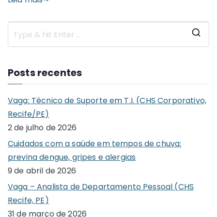
S
e
a
Posts recentes
r
c
Vaga: Técnico de Suporte em T.I. (CHS Corporativo,
h
Recife/PE)
f
2 de julho de 2026
o
Cuidados com a saúde em tempos de chuva:
r
previna dengue, gripes e alergias
:
9 de abril de 2026
Vaga – Analista de Departamento Pessoal (CHS
Recife, PE)
31 de março de 2026