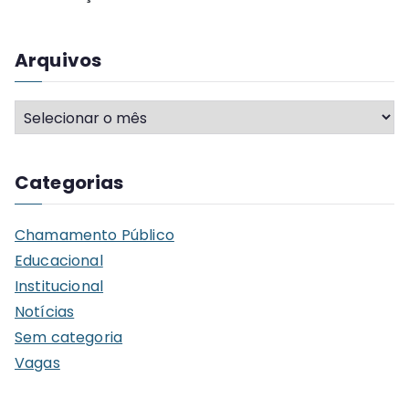
Arquivos
A
r
q
Categorias
u
i
Chamamento Público
v
Educacional
o
Institucional
s
Notícias
Sem categoria
Vagas