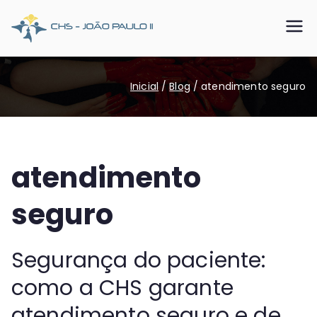
Pular
para
CHS João
Somos o SUS que dá certo
o
conteúdo
Paulo II
Inicial
Blog
atendimento seguro
atendimento
seguro
Segurança do paciente:
como a CHS garante
atendimento seguro e de