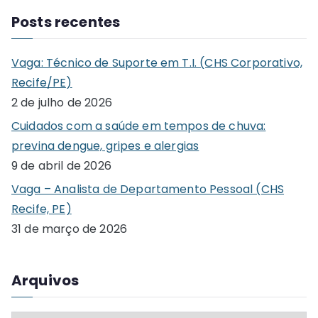
a
Posts recentes
r
c
Vaga: Técnico de Suporte em T.I. (CHS Corporativo,
h
Recife/PE)
f
2 de julho de 2026
o
Cuidados com a saúde em tempos de chuva:
r
previna dengue, gripes e alergias
:
9 de abril de 2026
Vaga – Analista de Departamento Pessoal (CHS
Recife, PE)
31 de março de 2026
Arquivos