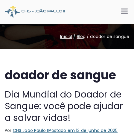
Pular
para
CHS João
Somos o SUS que dá certo
o
conteúdo
Paulo II
Inicial
Blog
doador de sangue
doador de sangue
Dia Mundial do Doador de
Sangue: você pode ajudar
a salvar vidas!
Por
CHS João Paulo II
Postado em
13 de junho de 2025