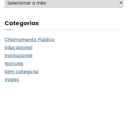
A
r
q
Categorias
u
i
Chamamento Público
v
Educacional
o
Institucional
s
Notícias
Sem categoria
Vagas