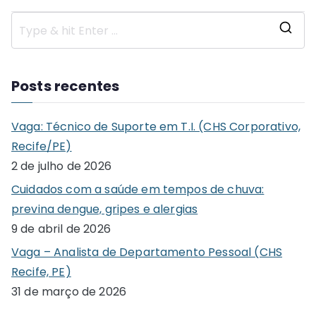
S
e
a
Posts recentes
r
c
Vaga: Técnico de Suporte em T.I. (CHS Corporativo,
h
Recife/PE)
f
2 de julho de 2026
o
Cuidados com a saúde em tempos de chuva:
r
previna dengue, gripes e alergias
:
9 de abril de 2026
Vaga – Analista de Departamento Pessoal (CHS
Recife, PE)
31 de março de 2026