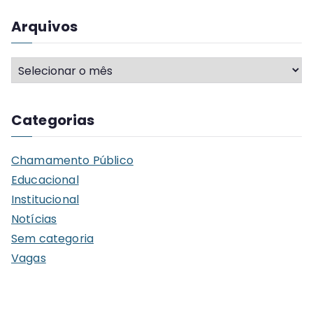
Arquivos
A
r
q
Categorias
u
i
Chamamento Público
v
Educacional
o
Institucional
s
Notícias
Sem categoria
Vagas