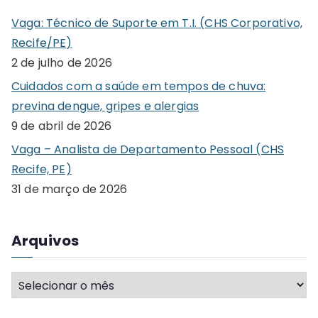
c
Vaga: Técnico de Suporte em T.I. (CHS Corporativo,
h
Recife/PE)
f
2 de julho de 2026
o
Cuidados com a saúde em tempos de chuva:
r
previna dengue, gripes e alergias
:
9 de abril de 2026
Vaga – Analista de Departamento Pessoal (CHS
Recife, PE)
31 de março de 2026
Arquivos
A
r