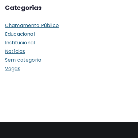
q
Categorias
u
i
Chamamento Público
v
Educacional
o
Institucional
s
Notícias
Sem categoria
Vagas