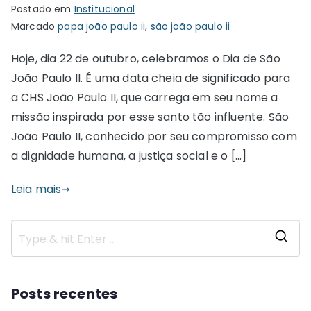
Postado em
Institucional
Marcado
papa joão paulo ii
,
são joão paulo ii
Hoje, dia 22 de outubro, celebramos o Dia de São
João Paulo II. É uma data cheia de significado para
a CHS João Paulo II, que carrega em seu nome a
missão inspirada por esse santo tão influente. São
João Paulo II, conhecido por seu compromisso com
a dignidade humana, a justiça social e o […]
Leia mais
S
e
a
Posts recentes
r