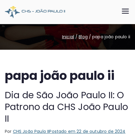
Pular
para
CHS João
Somos o SUS que dá certo
o
conteúdo
Paulo II
Inicial
Blog
papa joão paulo ii
papa joão paulo ii
Dia de São João Paulo II: O
Patrono da CHS João Paulo
II
Por
CHS João Paulo II
Postado em
22 de outubro de 2024