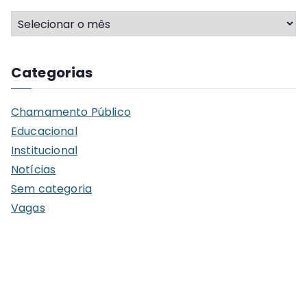
A
r
q
Categorias
u
i
Chamamento Público
v
Educacional
o
Institucional
s
Notícias
Sem categoria
Vagas