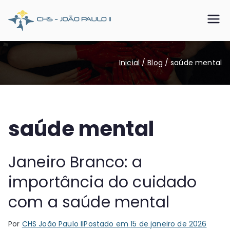
Pular
para
CHS João
Somos o SUS que dá certo
o
conteúdo
Paulo II
Inicial
Blog
saúde mental
saúde mental
Janeiro Branco: a
importância do cuidado
com a saúde mental
Por
CHS João Paulo II
Postado em
15 de janeiro de 2026