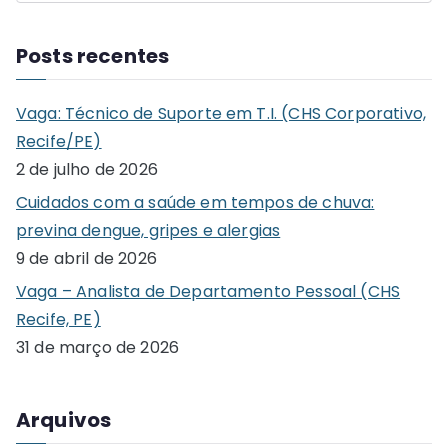
e
a
Posts recentes
r
c
Vaga: Técnico de Suporte em T.I. (CHS Corporativo,
h
Recife/PE)
f
2 de julho de 2026
o
Cuidados com a saúde em tempos de chuva:
r
previna dengue, gripes e alergias
:
9 de abril de 2026
Vaga – Analista de Departamento Pessoal (CHS
Recife, PE)
31 de março de 2026
Arquivos