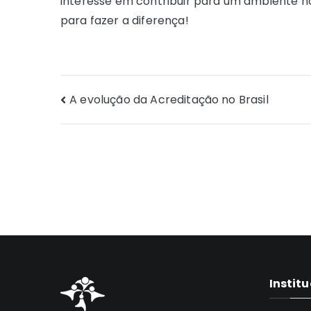
interesse em contribuir para um ambiente hos
para fazer a diferença!
Navegação
A evolução da Acreditação no Brasil
de
Post
Instit