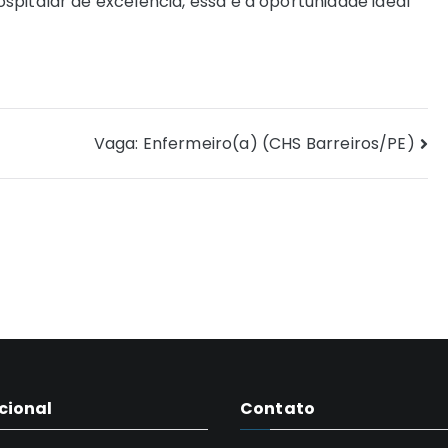
pitalar de excelência, essa é a oportunidade ideal
Vaga: Enfermeiro(a) (CHS Barreiros/PE)
ucional
Contato