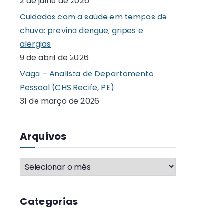
2 de julho de 2026
o
Cuidados com a saúde em tempos de
r
chuva: previna dengue, gripes e
:
alergias
9 de abril de 2026
Vaga – Analista de Departamento
Pessoal (CHS Recife, PE)
31 de março de 2026
Arquivos
A
r
q
Categorias
u