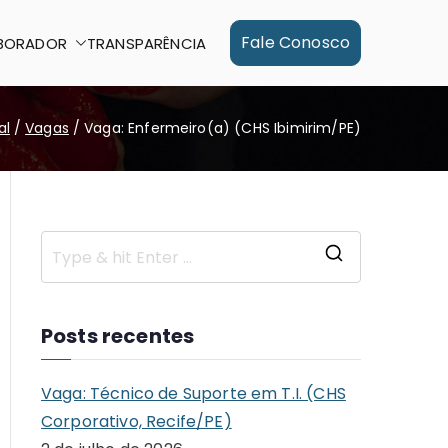
Fale Conosco
BORADOR
TRANSPARÊNCIA
al
Vagas
Vaga: Enfermeiro(a) (CHS Ibimirim/PE)
S
e
a
Posts recentes
r
c
Vaga: Técnico de Suporte em T.I. (CHS
h
Corporativo, Recife/PE)
f