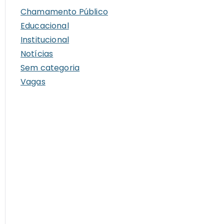
i
Chamamento Público
v
Educacional
o
Institucional
s
Notícias
Sem categoria
Vagas