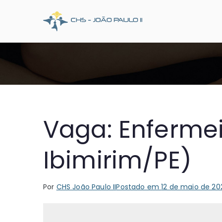
Pular
para
CHS Joã
Somos o SUS que dá
o
conteúdo
Vaga: Enferme
Ibimirim/PE)
Por
CHS João Paulo II
Postado em
12 de maio de 20