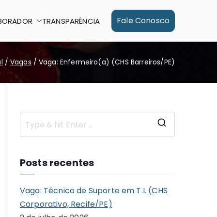
Fale Conosco
BORADOR
TRANSPARÊNCIA
al
Vagas
Vaga: Enfermeiro(a) (CHS Barreiros/PE)
S
e
a
Posts recentes
r
c
Vaga: Técnico de Suporte em T.I. (CHS
h
Corporativo, Recife/PE)
f