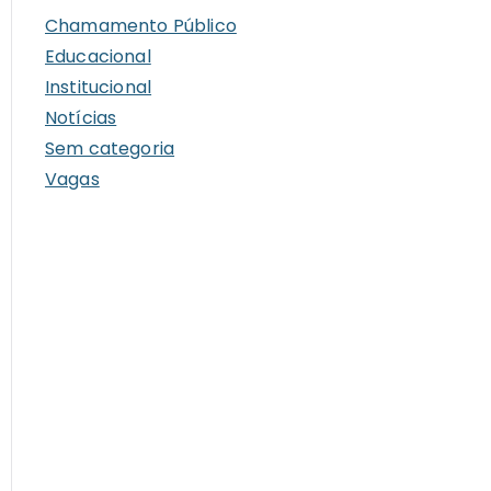
i
Chamamento Público
v
Educacional
o
Institucional
s
Notícias
Sem categoria
Vagas