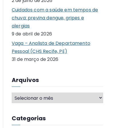
2 de julho de 2026
o
Cuidados com a saúde em tempos de
r
chuva: previna dengue, gripes e
:
alergias
9 de abril de 2026
Vaga – Analista de Departamento
Pessoal (CHS Recife, PE)
31 de março de 2026
Arquivos
A
r
q
Categorias
u