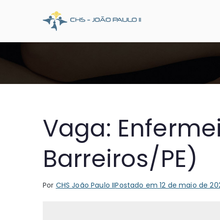
Pular
para
CHS Joã
Somos o SUS que dá
o
conteúdo
Vaga: Enferme
Barreiros/PE)
Por
CHS João Paulo II
Postado em
12 de maio de 20