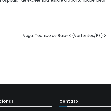
ospitalar de excelência, essa é a oportunidade ideal
Vaga: Técnico de Raio-X (Vertentes/PE)
ucional
Contato