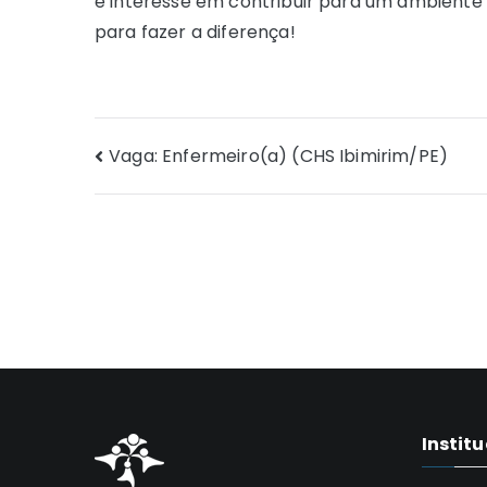
e interesse em contribuir para um ambiente h
para fazer a diferença!
Navegação
Vaga: Enfermeiro(a) (CHS Ibimirim/PE)
de
Post
Instit