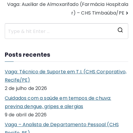
Vaga: Auxiliar de Almoxarifado (Farmácia Hospitala
de
r) – CHS Timbaúba/PE
Post
S
e
a
Posts recentes
r
c
Vaga: Técnico de Suporte em T.I. (CHS Corporativo,
h
Recife/PE)
f
2 de julho de 2026
o
Cuidados com a saúde em tempos de chuva:
r
previna dengue, gripes e alergias
:
9 de abril de 2026
Vaga – Analista de Departamento Pessoal (CHS
Recife, PE)