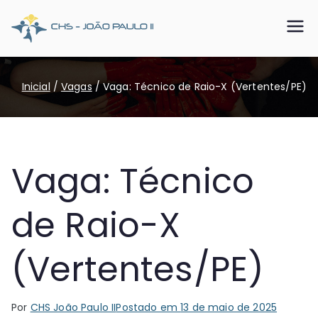
Pular
para
CHS João
Somos o SUS que dá certo
o
conteúdo
Paulo II
Inicial
Vagas
Vaga: Técnico de Raio-X (Vertentes/PE)
Vaga: Técnico
de Raio-X
(Vertentes/PE)
Por
CHS João Paulo II
Postado em
13 de maio de 2025