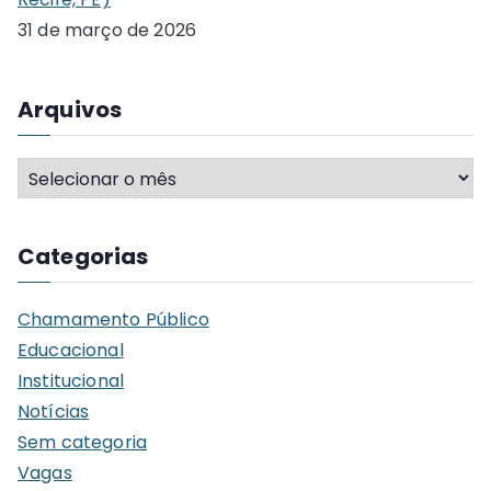
31 de março de 2026
Arquivos
A
r
q
Categorias
u
i
Chamamento Público
v
Educacional
o
Institucional
s
Notícias
Sem categoria
Vagas