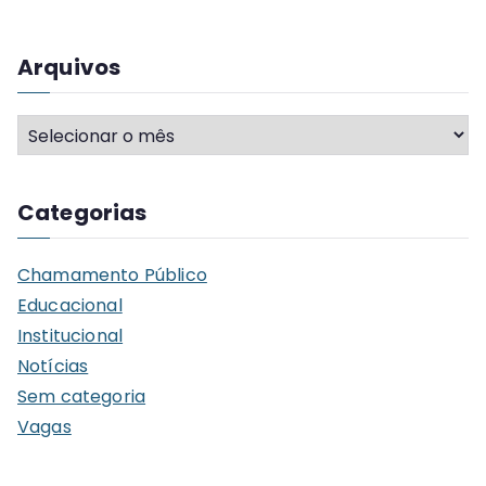
Arquivos
A
r
q
Categorias
u
i
Chamamento Público
v
Educacional
o
Institucional
s
Notícias
Sem categoria
Vagas