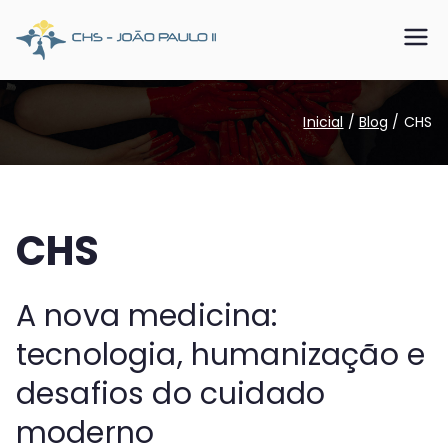
Pular
para
CHS João
Somos o SUS que dá certo
o
conteúdo
Paulo II
Inicial
Blog
CHS
CHS
A nova medicina:
tecnologia, humanização e
desafios do cuidado
moderno