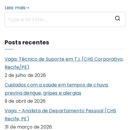
Leia mais
S
e
a
Posts recentes
r
c
Vaga: Técnico de Suporte em T.I. (CHS Corporativo,
h
Recife/PE)
f
2 de julho de 2026
o
Cuidados com a saúde em tempos de chuva:
r
previna dengue, gripes e alergias
:
9 de abril de 2026
Vaga – Analista de Departamento Pessoal (CHS
Recife, PE)
31 de março de 2026