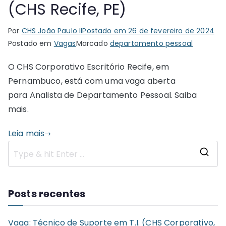
(CHS Recife, PE)
Por
CHS João Paulo II
Postado em
26 de fevereiro de 2024
Postado em
Vagas
Marcado
departamento pessoal
O CHS Corporativo Escritório Recife, em
Pernambuco, está com uma vaga aberta
para Analista de Departamento Pessoal. Saiba
mais.
Leia mais
S
e
a
Posts recentes
r
c
Vaga: Técnico de Suporte em T.I. (CHS Corporativo,