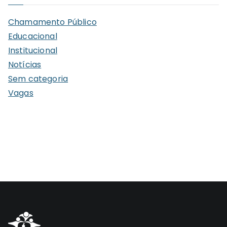
i
Chamamento Público
v
Educacional
o
Institucional
s
Notícias
Sem categoria
Vagas