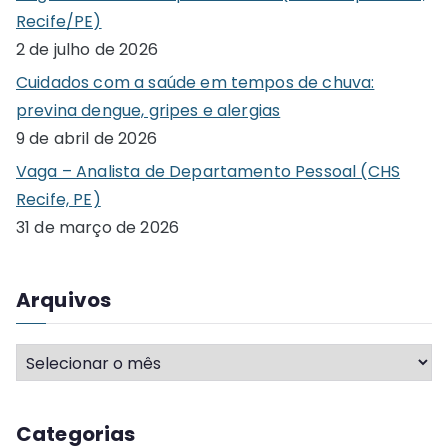
h
Recife/PE)
f
2 de julho de 2026
o
Cuidados com a saúde em tempos de chuva:
r
previna dengue, gripes e alergias
:
9 de abril de 2026
Vaga – Analista de Departamento Pessoal (CHS
Recife, PE)
31 de março de 2026
Arquivos
A
r
q
Categorias
u