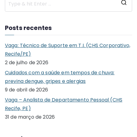
S
e
a
Posts recentes
r
c
Vaga: Técnico de Suporte em T.I. (CHS Corporativo,
h
Recife/PE)
f
2 de julho de 2026
o
Cuidados com a saúde em tempos de chuva:
r
previna dengue, gripes e alergias
:
9 de abril de 2026
Vaga – Analista de Departamento Pessoal (CHS
Recife, PE)
31 de março de 2026