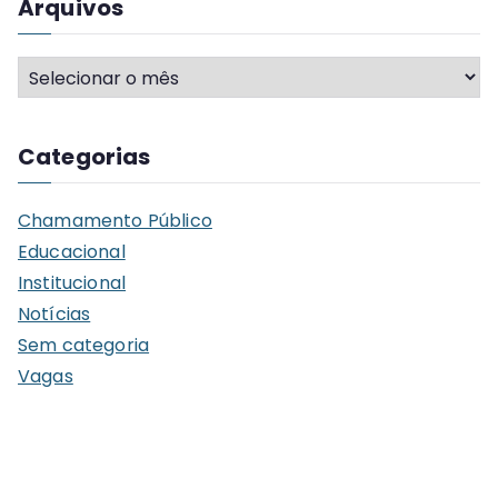
Arquivos
A
r
q
Categorias
u
i
Chamamento Público
v
Educacional
o
Institucional
s
Notícias
Sem categoria
Vagas