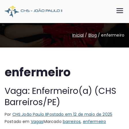
Pular
para
CHS João
Somos o SUS que dá certo
o
conteúdo
Paulo II
Inicial
Blog
enfermeiro
enfermeiro
Vaga: Enfermeiro(a) (CHS
Barreiros/PE)
Por
CHS João Paulo II
Postado em
12 de maio de 2025
Postado em
Vagas
Marcado
barreiros
,
enfermeiro